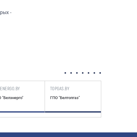
рых -
LENERGO.BY
TOPGAS.BY
ENERGODOC.BY
 "Белэнерго"
ГПО "Белтопгаз"
Нормативные т
документы по
электроэнергет