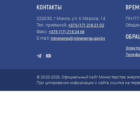
КОНТАКТЫ
ВРЕМ
220030, г.Минск, ул. К.Маркса, 14
ПН-ПТ: 
Тел. приёмной:
Обеден
+375 (17) 218 21 02
Факс:
+375 (17) 218 24 68
ОБРА
E-mail:
minenergo@minenergo.gov.by
Электр
Телефо
© 2020-2026, Официальный сайт Министерства энерге
При цитировании информации с сайта ссылка на перв