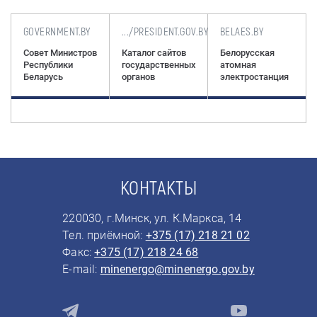
GOVERNMENT.BY
.../PRESIDENT.GOV.BY
BELAES.BY
та
Совет Министров
Каталог сайтов
Белорусская
Республики
государственных
атомная
Беларусь
органов
электростанция
КОНТАКТЫ
220030, г.Минск, ул. К.Маркса, 14
Тел. приёмной:
+375 (17) 218 21 02
Факс:
+375 (17) 218 24 68
E-mail:
minenergo@minenergo.gov.by