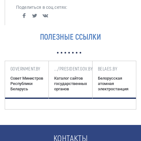
Поделиться в соц.сетях:
ПОЛЕЗНЫЕ ССЫЛКИ
GOVERNMENT.BY
.../PRESIDENT.GOV.BY
BELAES.BY
та
Совет Министров
Каталог сайтов
Белорусская
Республики
государственных
атомная
Беларусь
органов
электростанция
КОНТАКТЫ